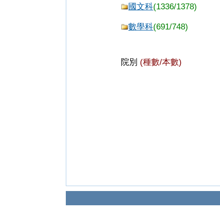
國文科
(1336/1378)
數學科
(691/748)
院別
(種數/本數)