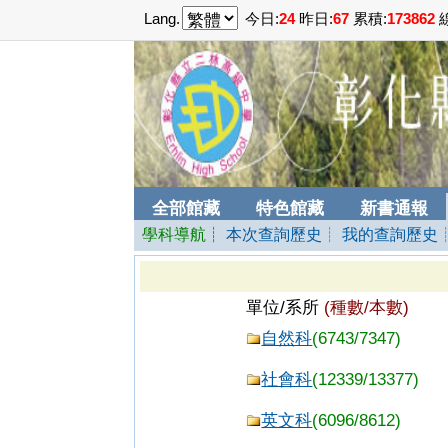
Lang.
今日:
24
昨日:
67
累積:
173862
線
全部館藏
特色館藏
新書通報
學科導航
┊
本次查詢歷史
┊ 我的查詢歷史
單位/系所
(種數/本數)
自然科
(6743/7347)
社會科
(12339/13377)
英文科
(6096/8612)