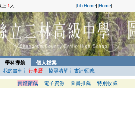
上:
1
人
[
Lib Home
]
[
Home
]
學科導航
個人檔案
┊ 我的書車
┊
行事曆
┊ 協尋清單
┊ 書評/回應
實體館藏
電子資源
圖書推薦
特別收藏