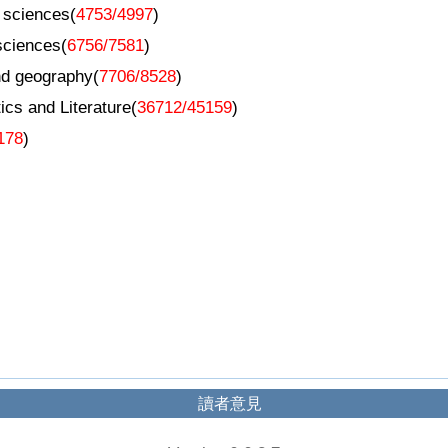
ciences(
4753/4997
)
iences(
6756/7581
)
d geography(
7706/8528
)
 and Literature(
36712/45159
)
178
)
讀者意見