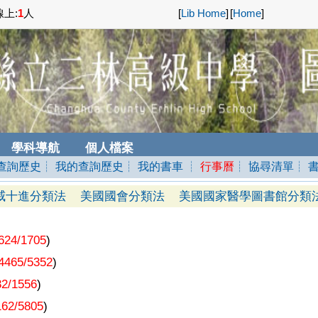
上:
1
人
[
Lib Home
]
[
Home
]
學科導航
個人檔案
查詢歷史
┊ 我的查詢歷史
┊ 我的書車
┊
行事曆
┊ 協尋清單
┊ 
威十進分類法
美國國會分類法
美國國家醫學圖書館分類
624/1705
)
4465/5352
)
32/1556
)
162/5805
)