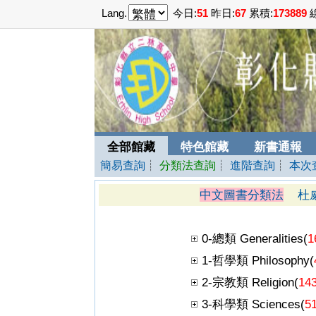
Lang.
今日:
51
昨日:
67
累積:
173889
線
全部館藏
特色館藏
新書通報
簡易查詢
┊
分類法查詢
┊
進階查詢
┊
本次
中文圖書分類法
杜
0-總類 Generalities(
1
1-哲學類 Philosophy(
2-宗教類 Religion(
14
3-科學類 Sciences(
5